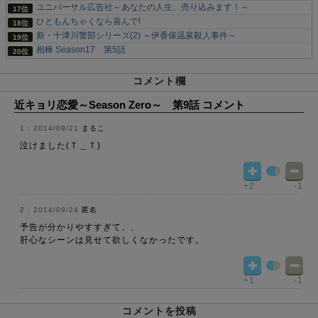
ユニバーサル広告社～あなたの人生、売り込みます！～
ひともんちゃくなら喜んで!
新・十津川警部シリーズ(2) ～伊香保温泉殺人事件～
相棒 Season17 第5話
コメント欄
近キョリ恋愛～Season Zero～ 第9話 コメント
2014/09/21
まるこ
泣けました(Ｔ＿Ｔ)
+2
-1
2014/09/24
匿名
予告が分かりやすすぎて、、
肝心なシーンは見せて欲しくなかったです。
+1
-1
コメントを投稿