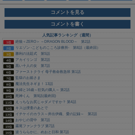
コメントを見る
コメントを書く
人気記事ランキング（週間）
絶狼＜ZERO＞ ～DRAGON BLOOD～ 第2話
リエゾン -こどものこころ診療所- 第8話（最終回）
勝利の法廷式 第5話
アカイリンゴ 第2話
黒い十人の女 第7話
ファーストクライ 母子救命救急班 第1話
監獄のお姫さま
魔法先生ネギま！ 13話
夫婦と16歳～狂気の隣人～ 第2話
死神くん 第9話(最終回)
えっちなお尻じゃダメですか？ 第4話
キスは捜査のあとで
イチケイのカラス～井出伊織、愛の記録～ 第2話
おやじの背中 第7話
霧尾ファンクラブ 第7話
波うららかに、めおと日和 第7話