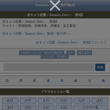
Youtubeドラマ無料動画
近キョリ恋愛～Season Zero～ 第9話
近キョリ恋愛～Season Zero～ 第9話
キャスト：阿部顕嵐、石橋杏奈、岸優太、足立梨花
近キョリ恋愛～Season Zero～ 動画一覧TOPへ
近キョリ恋愛～Season Zero～ 第9話
コメント:
2
< 水球ヤンキース 第10話(最終回)
TOP
魔法★男子
チェリーズ 第14話 >
日
月
火
水
木
金
土
他
ドラマタイトル一覧
あ行
か行
さ行
た行
な行
は行
ま行
や行
ら行
わ行
ドラマ一覧