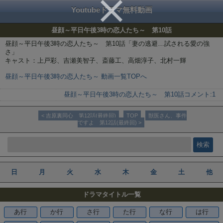
Youtubeドラマ無料動画
昼顔～平日午後3時の恋人たち～ 第10話
昼顔～平日午後3時の恋人たち～ 第10話「妻の逃避…試される愛の強
さ」
キャスト：上戸彩、吉瀬美智子、斎藤工、高畑淳子、北村一輝
昼顔～平日午後3時の恋人たち～ 動画一覧TOPへ
昼顔～平日午後3時の恋人たち～ 第10話
コメント:
1
< 吉原裏同心 第12話(最終回)
TOP
獣医さん、事件
ですよ 第12話(最終回) >
日
月
火
水
木
金
土
他
ドラマタイトル一覧
あ行
か行
さ行
た行
な行
は行