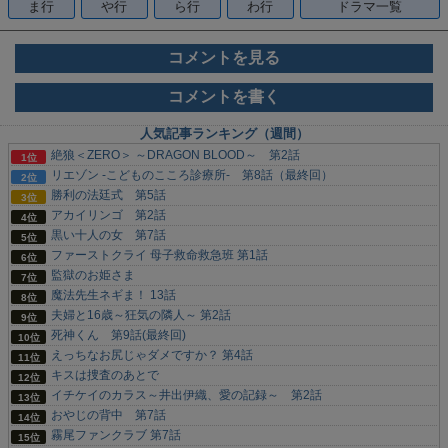
ま行
や行
ら行
わ行
ドラマ一覧
コメントを見る
コメントを書く
人気記事ランキング（週間）
絶狼＜ZERO＞ ～DRAGON BLOOD～ 第2話
リエゾン -こどものこころ診療所- 第8話（最終回）
勝利の法廷式 第5話
アカイリンゴ 第2話
黒い十人の女 第7話
ファーストクライ 母子救命救急班 第1話
監獄のお姫さま
魔法先生ネギま！ 13話
夫婦と16歳～狂気の隣人～ 第2話
死神くん 第9話(最終回)
えっちなお尻じゃダメですか？ 第4話
キスは捜査のあとで
イチケイのカラス～井出伊織、愛の記録～ 第2話
おやじの背中 第7話
霧尾ファンクラブ 第7話