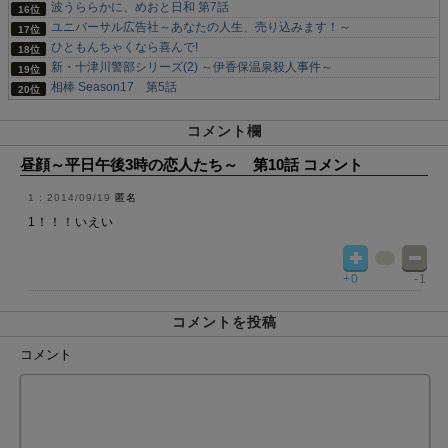
波うららかに、めおと日和 第7話
ユニバーサル広告社～あなたの人生、売り込みます！～
ひともんちゃくなら喜んで!
新・十津川警部シリーズ(2) ～伊香保温泉殺人事件～
相棒 Season17 第5話
コメント欄
昼顔～平日午後3時の恋人たち～ 第10話 コメント
2014/09/19
匿名
1！！！いえい
+0
-1
コメントを投稿
コメント