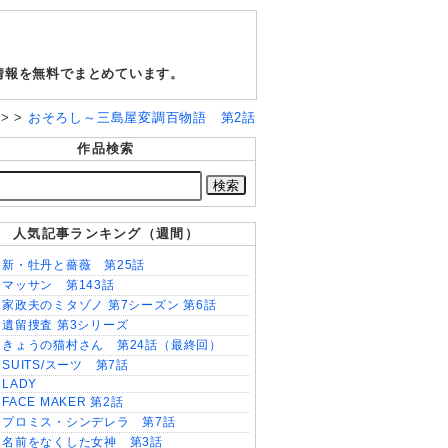
情報を無料でまとめています。
語
> >
おそろし～三島屋変調百物語 第2話
作品検索
人気記事ランキング（週間）
新・牡丹と薔薇 第25話
マッサン 第143話
家政夫のミタゾノ 第7シーズン 第6話
遺留捜査 第3シリーズ
きょうの猫村さん 第24話（最終回）
SUITS/スーツ 第7話
LADY
FACE MAKER 第2話
プロミス・シンデレラ 第7話
名前をなくした女神 第3話