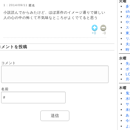
火曜
2014/09/11
匿名
多
sh
小説読んでからみたけど、ほぼ原作のイメージ通りで嬉しい
犬
人の心の中の怖くて不気味なところがよくでてると思う
や
ス
+0
-0
東
リ
夫
コメントを投稿
時
水曜
コメント
失
ボ
L
月
木曜
名前
鬼
水
サ
未
あ
今
よ