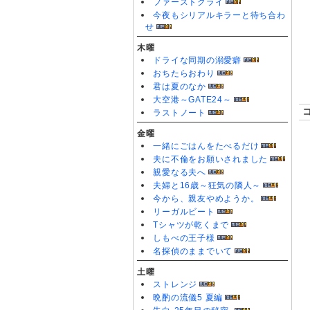
ファーストクライ
今夜もシリアルキラーと待ち合わ
せ
木曜
ドライな同期の溺愛癖
おちたらおわり
君は夏のなか
大空港～GATE24～
ラストノート
金曜
一緒にごはんをたべるだけ
夫に不倫をお願いされました
親愛なる夫へ
夫婦と16歳～狂気の隣人～
今から、親友やめようか。
リーガルビート
Tシャツが乾くまで
しもべの王子様
名探偵のままでいて
土曜
ストレンジ
晩酌の流儀5 夏編