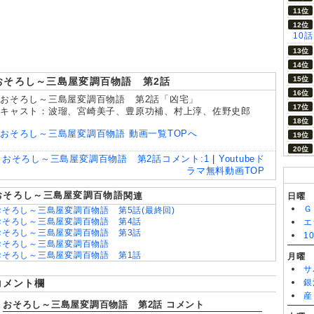
8/05
今夜もシリアルキラーと待ち合わせ 第6話
10
おそろし～三島屋変調百物語 第2話
おそろし～三島屋変調百物語 第2話「凶宅」
キャスト：波瑠、宮崎美子、豊原功補、村上淳、佐野史郎
おそろし～三島屋変調百物語 動画一覧TOPへ
おそろし～三島屋変調百物語 第2話
コメント:
1
|
Youtubeド
ラマ無料動画TOP
おそろし～三島屋変調百物語
関連
日曜
Ｇ
おそろし～三島屋変調百物語 第5話(最終回)
おそろし～三島屋変調百物語 第4話
エ
おそろし～三島屋変調百物語 第3話
1
おそろし～三島屋変調百物語
おそろし～三島屋変調百物語 第1話
月曜
サ
コメント欄
銀
産
おそろし～三島屋変調百物語 第2話 コメント