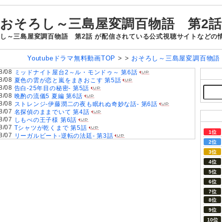
おそろし～三島屋変調百物語 第2話
ろし～三島屋変調百物語 第2話 が配信されている公式視聴サイトなどの
Youtubeドラマ無料動画TOP
> >
おそろし～三島屋変調百物
8/08
ミッドナイト屋台2～ル・モンドゥ～ 第6話
8/08
夏色の雲が恋と嵐をまきおこす 第5話
8/08
告白-25年目の秘密- 第5話
8/08
晩酌の流儀5 夏編 第6話
8/08
ストレンジ-伊藤潤二の夜も眠れぬ奇妙な話- 第6話
8/07
名探偵のままでいて 第4話
8/07
しもべの王子様 第6話
8/07
Tシャツが乾くまで 第5話
8/07
リーガルビート-逆転の法廷- 第3話
8/07
今から、親友やめようか。 第7話(最終話)
8/07
夫婦と16歳～狂気の隣人～ 第6話
8/07
一緒にごはんをたべるだけ 第6話
8/07
親愛なる夫へ〜完璧な妻の嘘〜 第6話
8/07
夫に不倫をお願いされました 第5話
8/06
ラストノート 第5話
8/06
大空港～GATE24～ 第3話
8/06
君は夏のなか 第6話
8/06
おちたらおわり 第6話
8/06
ドライな同期の溺愛癖 第5話