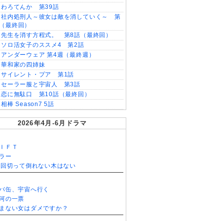
わろてんか 第39話
社内処刑人～彼女は敵を消していく～ 第
話（最終回）
先生を消す方程式。 第8話（最終回）
ソロ活女子のススメ4 第2話
アンダーウェア 第4週（最終週）
華和家の四姉妹
サイレント・プア 第1話
セーラー服と宇宙人 第3話
恋に無駄口 第10話（最終回）
相棒 Season7 5話
2026年4月-6月ドラマ
ＩＦＴ
ラー
0回切って倒れない木はない
バ缶、宇宙へ行く
河の一票
まない女はダメですか？