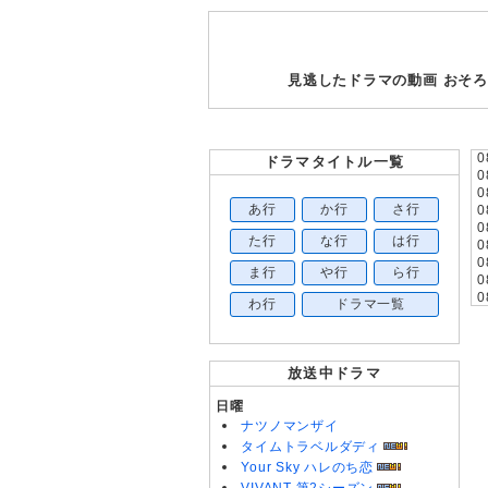
見逃したドラマの動画 おそ
0
ドラマタイトル一覧
0
0
あ行
か行
さ行
0
0
た行
な行
は行
0
0
ま行
や行
ら行
0
0
わ行
ドラマ一覧
0
0
0
0
放送中ドラマ
0
0
日曜
0
ナツノマンザイ
0
タイムトラベルダディ
0
Your Sky ハレのち恋
0