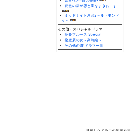
告白-25年目の秘密-
夏色の雲が恋と嵐をまきおこす
ミッドナイト屋台2～ル・モンド
ゥ～
その他・スペシャルドラマ
晩餐ブルース Special
物産展の女～高崎編～
その他のSPドラマ一覧
見逃したドラマの動画を視聴で