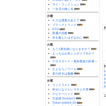
VIVANT 第2シーズン
0
マイ・フィクション
一次元の挿し木
月曜
キスは捜査のあとで
ブラックトリック
GTO
普通の恋愛
夫を殺したはずなのに
火曜
もう1度夫婦になりますか？
えっちなお尻じゃダメですか？
クロスロード～救命救急の約束～
さよならノワール
君の好きは無敵
水曜
コントラスト
幸せになりたいマサムネ君
スピナーベイト
大追跡 Season2
Tokyo middle 30