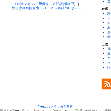
君
＜幼獣マメシバ 望郷篇 第10話(最終回)
｜
警視庁機動捜査隊・216 IV ～孤独の叫び～＞
金曜
惡
る
デ
あ
刑
田
土曜
孤
週
タ
タ
時
|
|
Youtubeドラマ無料動画
きるTver、Gyao、Fod、Hulu、Parav、AbemaTV等の公式サイト