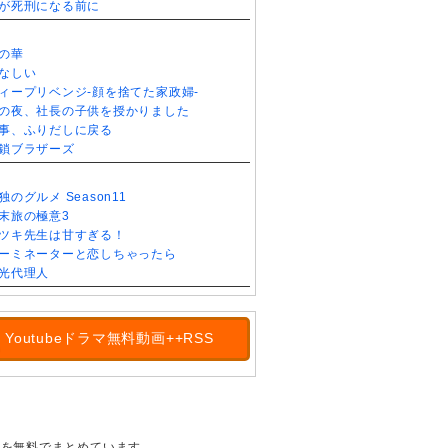
が死刑になる前に
の華
なしい
ィープリベンジ-顔を捨てた家政婦-
の夜、社長の子供を授かりました
事、ふりだしに戻る
鎖ブラザーズ
独のグルメ Season11
末旅の極意3
ツキ先生は甘すぎる！
ーミネーターと恋しちゃったら
光代理人
Youtubeドラマ無料動画++RSS
の情報を無料でまとめています。