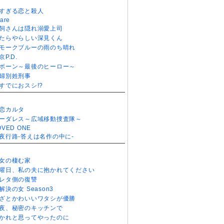
すぎる恋と殺人
are
飼さんは隠れ溺愛上司
たらやらしい深見くん
モークブルーの雨のち晴れ
京P.D.
ボーン～最後のヒーロー～
婦別姓刑事
すでにおスシ!?
恋カルタ
ーダレス～広域移動捜査隊～
OVED ONE
夜行路-答えは名作の中に-
女の棲む家
曜日、私の夫に抱かれてください
レタ側の復讐
解決の女 Season3
ざとかわいいワタシが優勝
夜、秘密のキッチンで
かれと思ってやったのに