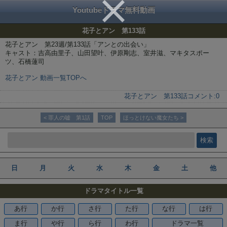
Youtubeドラマ無料動画
花子とアン 第133話
花子とアン 第23週/第133話「アンとの出会い」
キャスト：吉高由里子、山田望叶、伊原剛志、室井滋、マキタスポー
ツ、石橋蓮司
花子とアン 動画一覧TOPへ
花子とアン 第133話
コメント:
0
< 罪人の嘘 第1話
TOP
ほっとけない魔女たち >
日
月
火
水
木
金
土
他
ドラマタイトル一覧
あ行
か行
さ行
た行
な行
は行
ま行
や行
ら行
わ行
ドラマ一覧