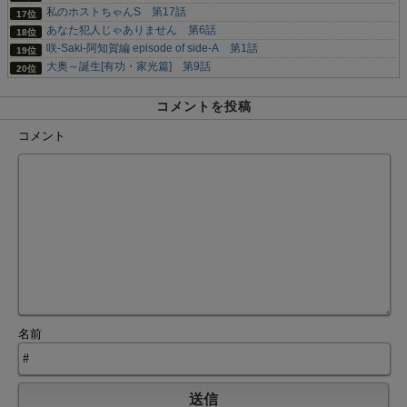
私のホストちゃんS 第17話
あなた犯人じゃありません 第6話
咲-Saki-阿知賀編 episode of side-A 第1話
大奥～誕生[有功・家光篇] 第9話
コメントを投稿
コメント
名前