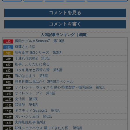
コメントを見る
コメントを書く
人気記事ランキング（週間）
孤独のグルメSeason7 第10話
斉藤さん 5話
深夜食堂 第3シリーズ 第3話
子連れ信兵衛2 第3話
刑事、ふりだしに戻る
コタキ兄弟と四苦八苦 第6話
海のはじまり 第8話
渡る世間は鬼ばかり 3時間スペシャル
サイレント・ヴォイス 行動心理捜査官・楯岡絵麻 第9話
サイレント・プア 第6話
女信長 第1夜
武道館 第4話
ギフテッド Season1 第7話
おいハンサム!!2 第6話
夫婦別姓刑事 第9話
妖怪シェアハウス-帰ってきたん怪- 第9話