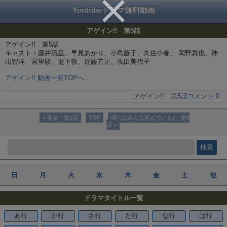
Youtubeドラマ無料動画
アゲイン!! 第5話
アゲイン!! 第5話
キャスト：藤井流星、早見あかり、小島藤子、久住小春、 岡野真也、神
山智洋、宮里駿、堤下敦、近藤芳正、浅田美代子
アゲイン!! 動画一覧TOPへ
アゲイン!! 第5話
コメント:
0
< 聖女 第1話
TOP
僕らはみんな死んでいる♪ 第8
話 >
日
月
火
水
木
金
土
他
ドラマタイトル一覧
あ行
か行
さ行
た行
な行
は行