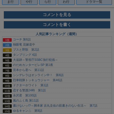
ま行
や行
ら行
わ行
ドラマ一覧
コメントを見る
コメントを書く
人気記事ランキング（週間）
コーチ 第6話
独眼竜 花嫁道中
ブスと野獣 第2話
タンブリング 4話
大追跡～警視庁SSBC強行犯係～
のだめカンタービレSP 第1夜
宮本から君へ 第11話
シンデレラはオンライン中！ 第8話
烈車戦隊トッキュウジャー 第46話
ドクターホワイト 第1話
恋する警護24時 第1話
永沢君 第100話
風のふく島 第11話
書けないッ!?～脚本家 吉丸圭佑の筋書きのない生活～ 第7話
ゆるキャン△ 第9話