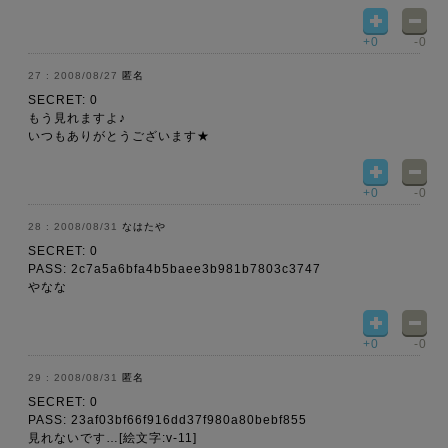
+0
-0
2008/08/27
匿名
SECRET: 0
もう見れますよ♪
いつもありがとうございます★
+0
-0
2008/08/31
なはたや
SECRET: 0
PASS: 2c7a5a6bfa4b5baee3b981b7803c3747
やなな
+0
-0
2008/08/31
匿名
SECRET: 0
PASS: 23af03bf66f916dd37f980a80bebf855
見れないです…[絵文字:v-11]