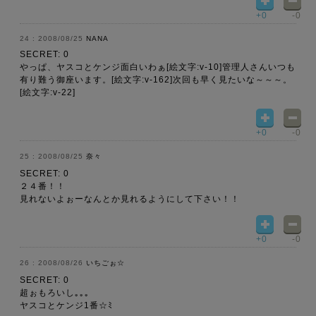
+0
-0
2008/08/25
NANA
SECRET: 0
やっぱ、ヤスコとケンジ面白いわぁ[絵文字:v-10]管理人さんいつも
有り難う御座います。[絵文字:v-162]次回も早く見たいな～～～。
[絵文字:v-22]
+0
-0
2008/08/25
奈々
SECRET: 0
２４番！！
見れないよぉーなんとか見れるようにして下さい！！
+0
-0
2008/08/26
いちごぉ☆
SECRET: 0
超ぉもろいし｡｡｡
ヤスコとケンジ1番☆ﾐ