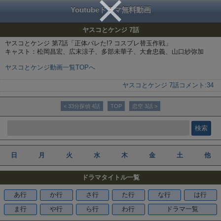
Youtubeドラマ無料動画
ヤスコとケンジ 7話
ヤスコとケンジ 第7話「正体バレた!? コスプレ替玉作戦」
キャスト：松岡昌宏、広末涼子、多部未華子、大倉忠義、山口紗弥加
ヤスコとケンジ動画一覧TOPへ
ヤスコとケンジ 7話
コメント:
34
< 33分探偵 4話
TOP
恋空 3話 >
日
月
火
水
木
金
土
他
ドラマタイトル一覧
あ行
か行
さ行
た行
な行
は行
ま行
や行
ら行
わ行
ドラマ一覧