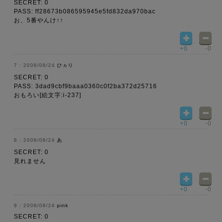
SECRET: 0
PASS: ff28673b086595945e5fd832da970bac
お、5番やんけ↑↑
+0
-0
2008/08/24
ひヵり
SECRET: 0
PASS: 3dad9cbf9baaa0360c0f2ba372d25716
おもろい[絵文字:i-237]
+0
-0
2008/08/24
あ
SECRET: 0
見れません
+0
-0
2008/08/24
pink
SECRET: 0