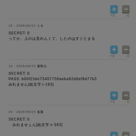
+0
-0
2008/08/25
ミキ
SECRET: 0
ってか、上のは見れんくて、したのはすぐとまる
+0
-0
2008/08/25
羞恥心
SECRET: 0
PASS: b00f23de73407756aeba82d8ef9d77b3
みれません[絵文字:i-183]
+0
-0
2008/08/25
名梨
SECRET: 0
みれませぇん[絵文字:v-393]