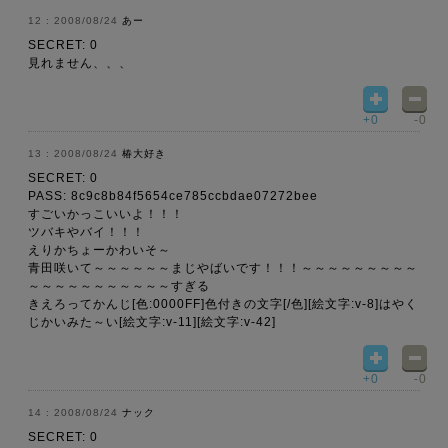
2008/08/24
あー
SECRET: 0
見れません、、、
+0
-0
2008/08/24
椿大好き
SECRET: 0
PASS: 8c9c8b84f5654ce785ccbdae07272bee
すごいかっこいいよ！！！
ツバキやバイ！！！
えりかちょーかわいそ～
青田咲いて～～～～～～まじやばいです！！！～～～～～～～～～
～～～～～～～～～～～すぎる
きえろってかんじ[色:0000FF]色付きの文字[/色][絵文字:v-8]はやく
じかいみた～い[絵文字:v-11][絵文字:v-42]
+0
-0
2008/08/24
ナック
SECRET: 0