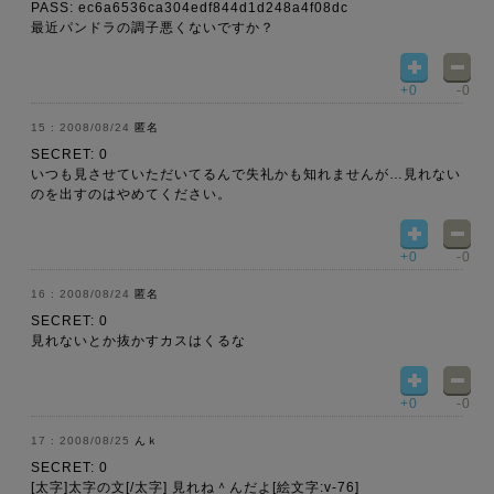
PASS: ec6a6536ca304edf844d1d248a4f08dc
最近パンドラの調子悪くないですか？
+0
-0
2008/08/24
匿名
SECRET: 0
いつも見させていただいてるんで失礼かも知れませんが…見れない
のを出すのはやめてください。
+0
-0
2008/08/24
匿名
SECRET: 0
見れないとか抜かすカスはくるな
+0
-0
2008/08/25
んｋ
SECRET: 0
[太字]太字の文[/太字] 見れね＾んだよ[絵文字:v-76]