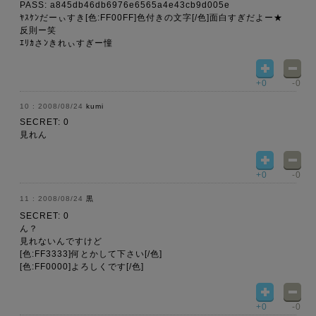
PASS: a845db46db6976e6565a4e43cb9d005e
ﾔｽｹﾝだーぃすき[色:FF00FF]色付きの文字[/色]面白すぎだよー★
反則ー笑
ｴﾘｶさﾝきれぃすぎー憧
+0
-0
2008/08/24
kumi
SECRET: 0
見れん
+0
-0
2008/08/24
黒
SECRET: 0
ん？
見れないんですけど
[色:FF3333]何とかして下さい[/色]
[色:FF0000]よろしくです[/色]
+0
-0