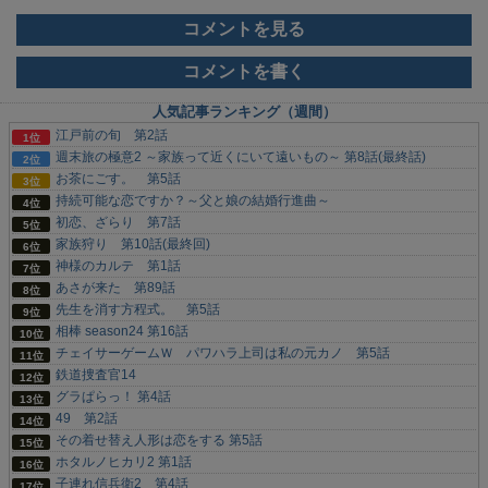
コメントを見る
コメントを書く
人気記事ランキング（週間）
江戸前の旬 第2話
週末旅の極意2 ～家族って近くにいて遠いもの～ 第8話(最終話)
お茶にごす。 第5話
持続可能な恋ですか？～父と娘の結婚行進曲～
初恋、ざらり 第7話
家族狩り 第10話(最終回)
神様のカルテ 第1話
あさが来た 第89話
先生を消す方程式。 第5話
相棒 season24 第16話
チェイサーゲームＷ パワハラ上司は私の元カノ 第5話
鉄道捜査官14
グラぱらっ！ 第4話
49 第2話
その着せ替え人形は恋をする 第5話
ホタルノヒカリ2 第1話
子連れ信兵衛2 第4話