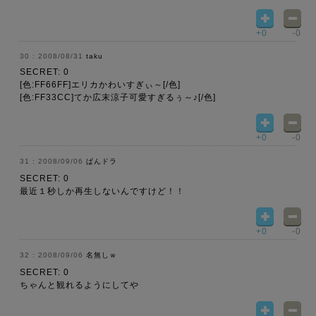
+0
-0
2008/08/31
taku
SECRET: 0
[色:FF66FF]エリカかわいすぎぃ～[/色]
[色:FF33CC]てか広末涼子可愛すぎるぅ～♪[/色]
+0
-0
2008/09/06
ぱんドラ
SECRET: 0
最近１秒しか再生しないんですけど！！
+0
-0
2008/09/06
名無しｗ
SECRET: 0
ちゃんと観れるようにしてや