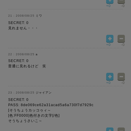
+0
-0
2008/08/25
ミワ
SECRET: 0
見れません・・・
+0
-0
2008/08/25
a
SECRET: 0
普通に見れるけど 笑
+0
-0
2008/08/25
ジャイアン
SECRET: 0
PASS: 8de069ce62a31acad5a6a730f7d7929c
[そうちょうカッコゥィ～
[色:FF0000]色付きの文字[/色]
そうちょうさいこ～