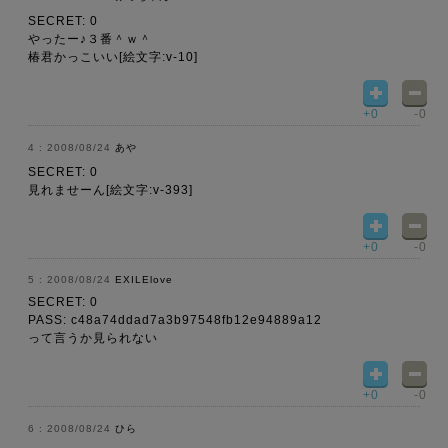
SECRET: 0
やったー♪３番＾ｗ＾
椿君かっこいい[絵文字:v-10]
+0
-0
2008/08/24
あや
SECRET: 0
見れませーん[絵文字:v-393]
+0
-0
2008/08/24
EXILElove
SECRET: 0
PASS: c48a74ddad7a3b97548fb12e94889a12
って言うか見られない
+0
-0
2008/08/24
ひら