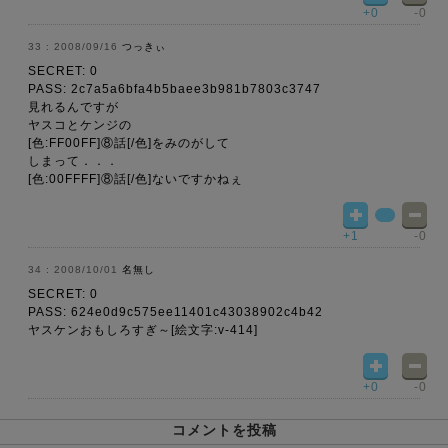
+0
-0
2008/09/16
つっきぃ
SECRET: 0
PASS: 2c7a5a6bfa4b5baee3b981b7803c3747
見れるんですが
ヤスコとケンジの
[色:FF00FF]⑧話[/色]をみのがして
しまって．．．
[色:00FFFF]⑧話[/色]ないですかねぇ
+1
-0
2008/10/01
名無し
SECRET: 0
PASS: 624e0d9c575ee11401c43038902c4b42
ヤスケンおもしろすぎ～[絵文字:v-414]
+0
-0
コメントを投稿