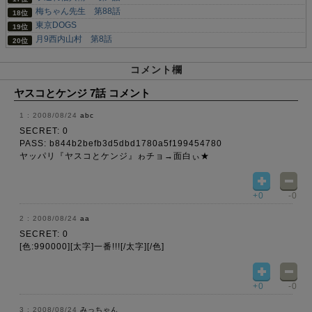
梅ちゃん先生 第88話
東京DOGS
月9西内山村 第8話
コメント欄
ヤスコとケンジ 7話 コメント
2008/08/24
abc
SECRET: 0
PASS: b844b2befb3d5dbd1780a5f199454780
ヤッパリ『ヤスコとケンジ』ゎチョ→面白ぃ★
+0
-0
2008/08/24
aa
SECRET: 0
[色:990000][太字]一番!!![/太字][/色]
+0
-0
2008/08/24
みっちゃん