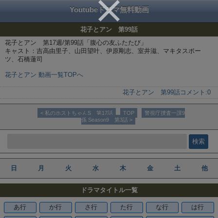
Youtubeドラマ無料動画
花子とアン 第99話
花子とアン 第17週/第99話「腹心の友ふたたび」
キャスト：吉高由里子、山田望叶、伊原剛志、室井滋、マキタスポー
ツ、石橋蓮司
花子とアン 動画一覧TOPへ
花子とアン 第99話
コメント:
0
< 私のホストちゃんS 第17話
TOP
警視庁捜査一課9
係 Season9 第3話 >
日
月
火
水
木
金
土
他
ドラマタイトル一覧
あ行
か行
さ行
た行
な行
は行