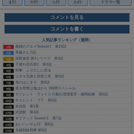
ま行
や行
ら行
わ行
ドラマ一覧
コメントを見る
コメントを書く
人気記事ランキング（週間）
孤独のグルメSeason7 第10話
斉藤さん 5話
深夜食堂 第3シリーズ 第3話
子連れ信兵衛2 第3話
刑事、ふりだしに戻る
コタキ兄弟と四苦八苦 第6話
海のはじまり 第8話
渡る世間は鬼ばかり 3時間スペシャル
サイレント・ヴォイス 行動心理捜査官・楯岡絵麻 第9話
サイレント・プア 第6話
女信長 第1夜
武道館 第4話
ギフテッド Season1 第7話
おいハンサム!!2 第6話
夫婦別姓刑事 第9話