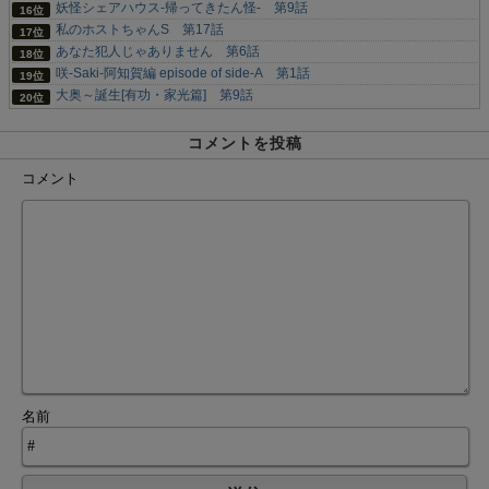
妖怪シェアハウス-帰ってきたん怪- 第9話
私のホストちゃんS 第17話
あなた犯人じゃありません 第6話
咲-Saki-阿知賀編 episode of side-A 第1話
大奥～誕生[有功・家光篇] 第9話
コメントを投稿
コメント
名前