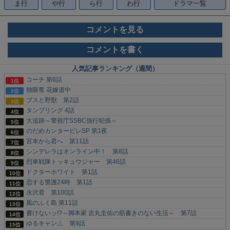
ま行
や行
ら行
わ行
ドラマ一覧
コメントを見る
コメントを書く
人気記事ランキング（週間）
コーチ 第6話
独眼竜 花嫁道中
ブスと野獣 第2話
タンブリング 4話
大追跡～警視庁SSBC強行犯係～
のだめカンタービレSP 第1夜
宮本から君へ 第11話
シンデレラはオンライン中！ 第8話
烈車戦隊トッキュウジャー 第46話
ドクターホワイト 第1話
恋する警護24時 第1話
永沢君 第100話
風のふく島 第11話
書けないッ!?～脚本家 吉丸圭佑の筋書きのない生活～ 第7話
ゆるキャン△ 第9話