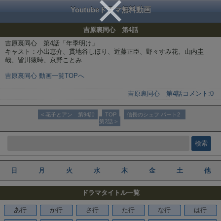
Youtubeドラマ無料動画
吉原裏同心 第4話
吉原裏同心 第4話「年季明け」
キャスト：小出恵介、貫地谷しほり、近藤正臣、野々すみ花、山内圭
哉、皆川猿時、京野ことみ
吉原裏同心 動画一覧TOPへ
吉原裏同心 第4話
コメント:
0
< 花子とアン 第94話
TOP
信長のシェフ パート2
第2話 >
日
月
火
水
木
金
土
他
ドラマタイトル一覧
あ行
か行
さ行
た行
な行
は行