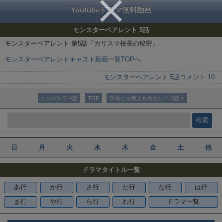
Youtubeドラマ無料動画
モンスターペアレント 5話
モンスターペアレント 第5話「カリスマ校長の秘密」
モンスターペアレントキャスト動画一覧TOPへ
モンスターペアレント 5話
コメント:
10
< シバトラ 4話
TOP
学校じゃ教えられない！ 3話 >
日
月
火
水
木
金
土
他
ドラマタイトル一覧
あ行
か行
さ行
た行
な行
は行
ま行
や行
ら行
わ行
ドラマ一覧