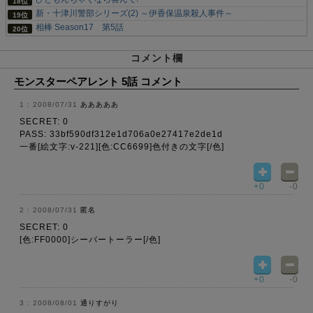
新・十津川警部シリーズ(2) ～伊香保温泉殺人事件～
相棒 Season17 第5話
コメント欄
モンスターペアレント 5話 コメント
2008/07/31
あああああ
SECRET: 0
PASS: 33bf590df312e1d706a0e27417e2de1d
一番[絵文字:v-221][色:CC6699]色付きの文字[/色]
+0
-0
2008/07/31
匿名
SECRET: 0
[色:FF0000]シーバートーラー[/色]
+0
-0
2008/08/01
通りすがり