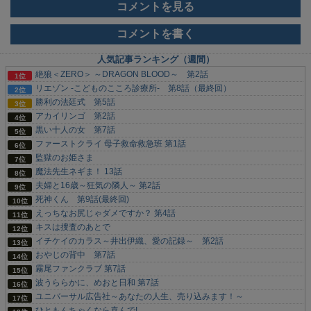
コメントを見る
コメントを書く
人気記事ランキング（週間）
絶狼＜ZERO＞ ～DRAGON BLOOD～ 第2話
リエゾン -こどものこころ診療所- 第8話（最終回）
勝利の法廷式 第5話
アカイリンゴ 第2話
黒い十人の女 第7話
ファーストクライ 母子救命救急班 第1話
監獄のお姫さま
魔法先生ネギま！ 13話
夫婦と16歳～狂気の隣人～ 第2話
死神くん 第9話(最終回)
えっちなお尻じゃダメですか？ 第4話
キスは捜査のあとで
イチケイのカラス～井出伊織、愛の記録～ 第2話
おやじの背中 第7話
霧尾ファンクラブ 第7話
波うららかに、めおと日和 第7話
ユニバーサル広告社～あなたの人生、売り込みます！～
ひともんちゃくなら喜んで!