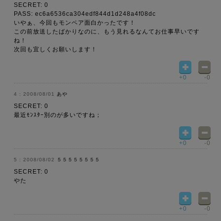
SECRET: 0
PASS: ec6a6536ca304edf844d1d248a4f08dc
いやぁ、今回もモンペア面白かったです！
この前放送したばかりなのに、もう見れるなんてお仕事早いです
ね！
次回も宜しくお願いします！
+0
-0
2008/08/01
あや
SECRET: 0
最近ﾓﾝｽﾀｰ別のが多いですね；
+0
-0
2008/08/02
５５５５５５５５
SECRET: 0
やた
+0
-0